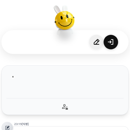
23:19
[익명]