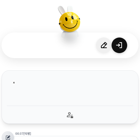
00:37
[익명]