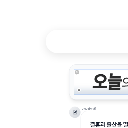
07:01
[익명]
결혼과 출산율 