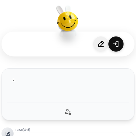
16:58
[익명]