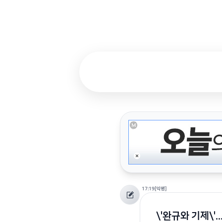
17:19
[익명]
\'완규와 기제\'