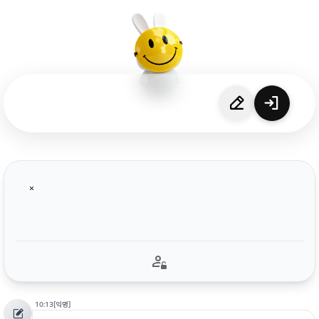
10:13
[익명]