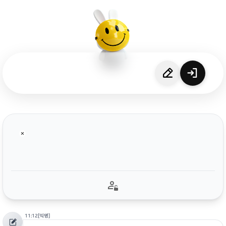
11:12
[익명]