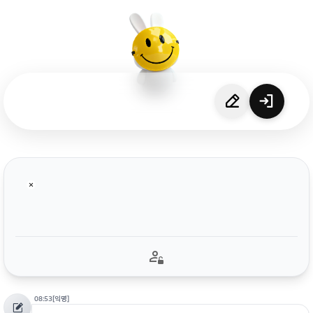
08:53
[익명]