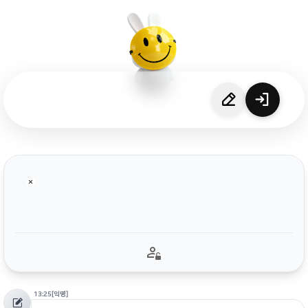
13:25
[익명]