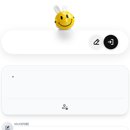
09:29
[익명]