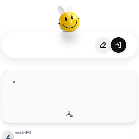
00:15
[익명]