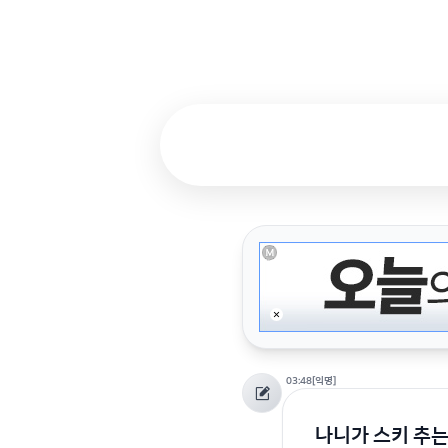
03:48
[익명]
나니가 스키 추는