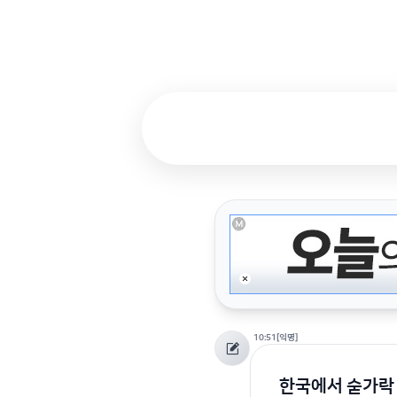
10:51
[익명]
한국에서 숟가락 