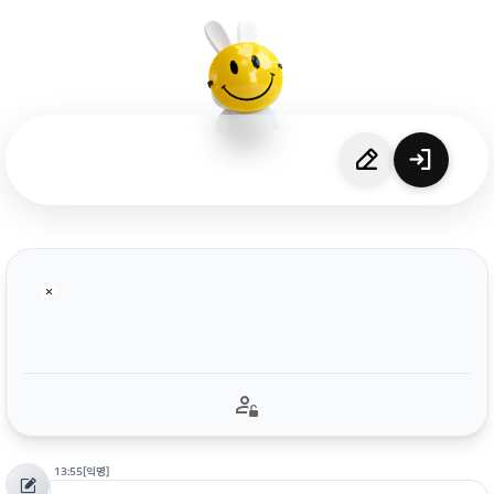
13:55
[익명]