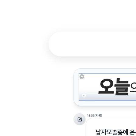
18:33
[익명]
남자모솔중에 은