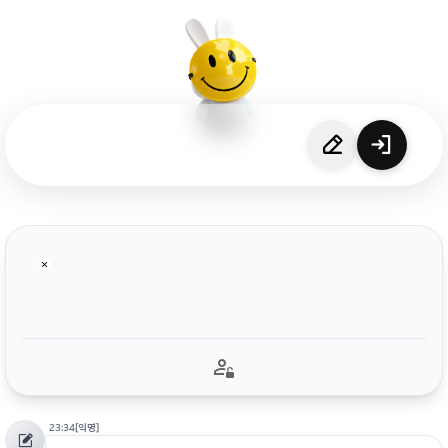
23:34
[익명]