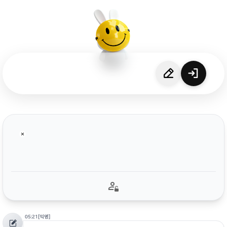
05:21
[익명]